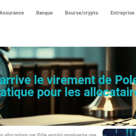
Assurance
Banque
Bourse/crypto
Entreprise
arrive le virement de Pol
atique pour les allocatai
 allocations par Pôle emploi représente une